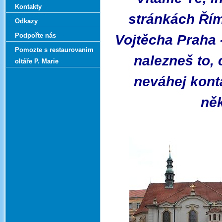
Kontakty
stránkách Řím
Odkazy
Podpořte nás
Vojtěcha Praha 
Pomozte s restaurovanim
nalezneš to,
oltáře P. Marie
neváhej konta
něk