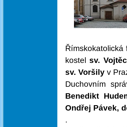
Římskokatolická 
kostel
sv. Vojtě
sv. Voršily
v Pra
Duchovním sprá
Benedikt Hud
Ondřej Pávek, 
.