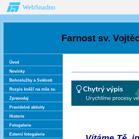
WebSnadno
Farnost sv. Vojtě
Úvod
Novinky
Bohoslužby a Svátosti
Rozpis kněží na mše sv.
Zpravodaj
Pravidelné aktivity
Historie
Fotogalerie
Externí fotogalerie
Vítáme Tě, i